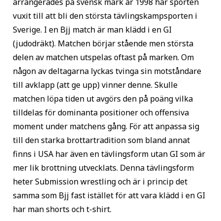
arrangerades på svensk mark år 1998 har sporten
vuxit till att bli den största tävlingskampsporten i
Sverige. I en Bjj match är man klädd i en GI
(judodräkt). Matchen börjar stående men största
delen av matchen utspelas oftast på marken. Om
någon av deltagarna lyckas tvinga sin motståndare
till avklapp (att ge upp) vinner denne. Skulle
matchen löpa tiden ut avgörs den på poäng vilka
tilldelas för dominanta positioner och offensiva
moment under matchens gång. För att anpassa sig
till den starka brottartradition som bland annat
finns i USA har även en tävlingsform utan GI som är
mer lik brottning utvecklats. Denna tävlingsform
heter Submission wrestling och är i princip det
samma som Bjj fast istället för att vara klädd i en GI
har man shorts och t-shirt.