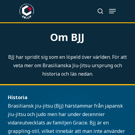
Skip
Menu
to
search
Close
main
Menu
content
Om BJJ
BJJ har spridit sig som en löpeld över världen. För att
veta mer om Brasilianska Jiu-Jitsu ursprung och
historia och läs nedan.
Historia
Brasiliansk jiu-jitsu (Bjj) härstammar från japansk
jiu-jitsu och judo men har under decennier
vidareutvecklats av familjen Gracie. Bjj är en
grappling-stil, vilket innebär att man inte använder