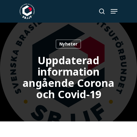
Skip
Menu
to
search
Close
main
Menu
content
Nyheter
Uppdaterad
information
angående Corona
och Covid-19