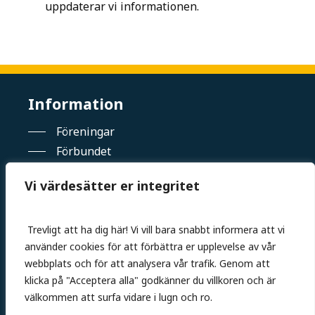
uppdaterar vi informationen.
Information
Föreningar
Förbundet
Tävling
Vi värdesätter er integritet
Elitsatsning
Kalender
Kontakt
Trevligt att ha dig här! Vi vill bara snabbt informera att vi
använder cookies för att förbättra er upplevelse av vår
webbplats och för att analysera vår trafik. Genom att
Kontakt
klicka på "Acceptera alla" godkänner du villkoren och är
välkommen att surfa vidare i lugn och ro.
E-post: styrelsen@sbjjf.se