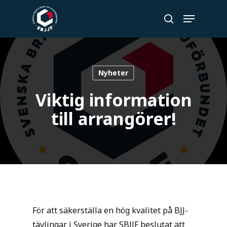
Skip
Menu
to
search
Close
main
Menu
content
Nyheter
Viktig information
till arrangörer!
För att säkerställa en hög kvalitet på BJJ-
tävlingar i Sverige har SBJJF beslutat att