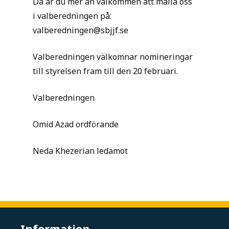
Då är du mer än välkommen att maila oss
i valberedningen på:
valberedningen@sbjjf.se
Valberedningen välkomnar nomineringar
till styrelsen fram till den 20 februari.
Valberedningen
Omid Azad ordförande
Neda Khezerian ledamot
Information