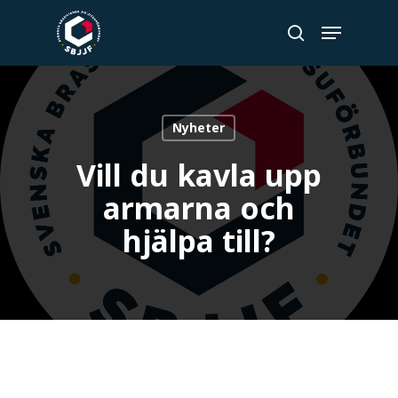
Skip
Menu
to
search
Close
main
Menu
content
Nyheter
Vill du kavla upp
armarna och
hjälpa till?